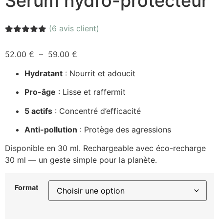
Sérum hydro-protecteur
(
6
avis client)
Noté
6
5.00
sur 5
52.00
€
–
59.00
€
basé sur
notations
client
Hydratant
: Nourrit et adoucit
Pro-âge
: Lisse et raffermit
5 actifs
: Concentré d’efficacité
Anti-pollution
: Protège des agressions
Disponible en 30 ml. Rechargeable avec éco-recharge
30 ml — un geste simple pour la planète.
Format