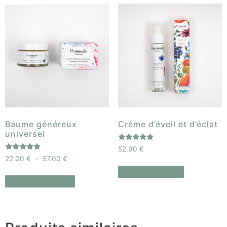
Baume généreux
Crème d’éveil et d’éclat
universel
Note
52.90
€
5.00
Note
22.00
€
–
57.00
€
sur 5
4.67
sur 5
Ajouter au panier
Choix des options